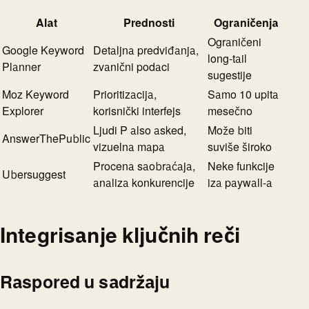
Alat
Prednosti
Ograničenja
Ograničeni
Google Keyword
Detaljna predviđanja,
long-tail
Planner
zvanični podaci
sugestije
Moz Keyword
Prioritizacija,
Samo 10 upita
Explorer
korisnički interfejs
mesečno
Ljudi P also asked,
Može biti
AnswerThePublic
vizuelna mapa
suviše široko
Procena saobraćaja,
Neke funkcije
Ubersuggest
analiza konkurencije
iza paywall-a
Integrisanje ključnih reči
Raspored u sadržaju