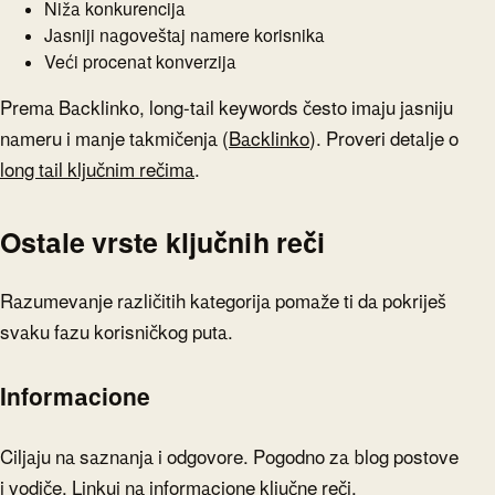
Niža konkurencija
Jasniji nagoveštaj namere korisnika
Veći procenat konverzija
Prema Backlinko, long-tail keywords često imaju jasniju
nameru i manje takmičenja (
Backlinko
). Proveri detalje o
long tail ključnim rečima
.
Ostale vrste ključnih reči
Razumevanje različitih kategorija pomaže ti da pokriješ
svaku fazu korisničkog puta.
Informacione
Ciljaju na saznanja i odgovore. Pogodno za blog postove
i vodiče. Linkuj na
informacione ključne reči
.