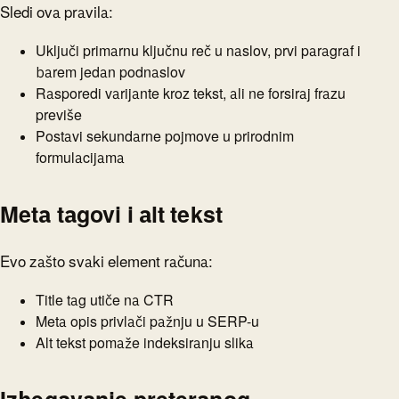
Sledi ova pravila:
Uključi primarnu ključnu reč u naslov, prvi paragraf i
barem jedan podnaslov
Rasporedi varijante kroz tekst, ali ne forsiraj frazu
previše
Postavi sekundarne pojmove u prirodnim
formulacijama
Meta tagovi i alt tekst
Evo zašto svaki element računa:
Title tag utiče na CTR
Meta opis privlači pažnju u SERP-u
Alt tekst pomaže indeksiranju slika