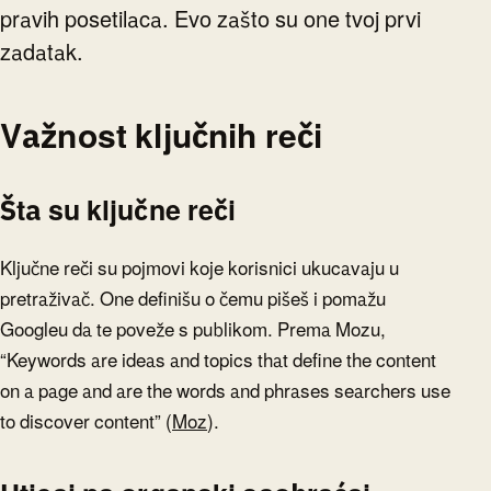
pravih posetilaca. Evo zašto su one tvoj prvi
zadatak.
Važnost ključnih reči
Šta su ključne reči
Ključne reči su pojmovi koje korisnici ukucavaju u
pretraživač. One definišu o čemu pišeš i pomažu
Googleu da te poveže s publikom. Prema Mozu,
“Keywords are ideas and topics that define the content
on a page and are the words and phrases searchers use
to discover content” (
Moz
).