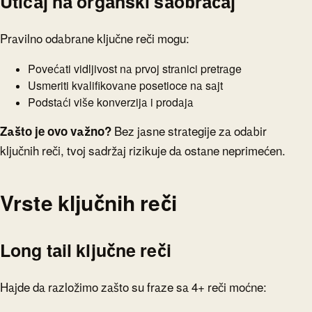
Uticaj na organski saobraćaj
Pravilno odabrane ključne reči mogu:
Povećati vidljivost na prvoj stranici pretrage
Usmeriti kvalifikovane posetioce na sajt
Podstaći više konverzija i prodaja
Zašto je ovo važno?
Bez jasne strategije za odabir
ključnih reči, tvoj sadržaj rizikuje da ostane neprimećen.
Vrste ključnih reči
Long tail ključne reči
Hajde da razložimo zašto su fraze sa 4+ reči moćne: