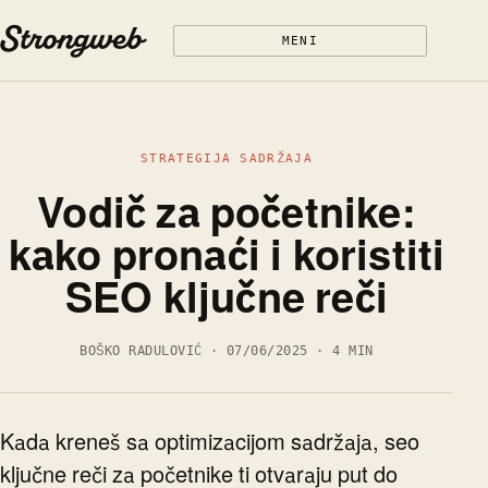
Preskoči na sadržaj
MENI
STRATEGIJA SADRŽAJA
Vodič za početnike:
kako pronaći i koristiti
SEO ključne reči
BOŠKO RADULOVIĆ · 07/06/2025 · 4 MIN
Kada kreneš sa optimizacijom sadržaja, seo
ključne reči za početnike ti otvaraju put do