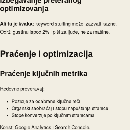
Izbegavanje preteranog
optimizovanja
Ali tu je kvaka
: keyword stuffing može izazvati kazne.
Održi gustinu ispod 2% i piši za ljude, ne za mašine.
Praćenje i optimizacija
Praćenje ključnih metrika
Redovno proveravaj:
Pozicije za odabrane ključne reči
Organski saobraćaj i stopu napuštanja stranice
Stope konverzije po ključnim stranicama
Koristi Google Analytics i Search Console.