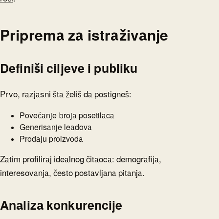
Priprema za istraživanje
Definiši ciljeve i publiku
Prvo, razjasni šta želiš da postigneš:
Povećanje broja posetilaca
Generisanje leadova
Prodaju proizvoda
Zatim profiliraj idealnog čitaoca: demografija,
interesovanja, često postavljana pitanja.
Analiza konkurencije