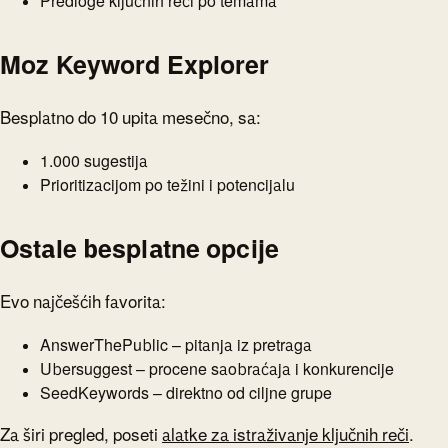
Predloge ključnih reči po temama
Moz Keyword Explorer
Besplatno do 10 upita mesečno, sa:
1.000 sugestija
Prioritizacijom po težini i potencijalu
Ostale besplatne opcije
Evo najčešćih favorita:
AnswerThePublic – pitanja iz pretraga
Ubersuggest – procene saobraćaja i konkurencije
SeedKeywords – direktno od ciljne grupe
Za širi pregled, poseti
alatke za istraživanje ključnih reči
.