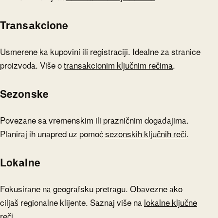
Transakcione
Usmerene ka kupovini ili registraciji. Idealne za stranice
proizvoda. Više o
transakcionim ključnim rečima
.
Sezonske
Povezane sa vremenskim ili prazničnim događajima.
Planiraj ih unapred uz pomoć
sezonskih ključnih reči
.
Lokalne
Fokusirane na geografsku pretragu. Obavezne ako
ciljaš regionalne klijente. Saznaj više na
lokalne ključne
reči
.