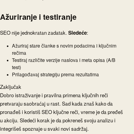
Ažuriranje i testiranje
SEO nije jednokratan zadatak.
Sledeće
:
Ažuriraj stare članke s novim podacima i ključnim
rečima
Testiraj različite verzije naslova i meta opisa (A/B
test)
Prilagođavaj strategiju prema rezultatima
Zaključak
Dobro istraživanje i pravilna primena ključnih reči
pretvaraju saobraćaj u rast. Sad kada znaš kako da
pronađeš i koristiš SEO ključne reči, vreme je da pređeš
u akciju. Sledeći korak je da pokreneš svoju analizu i
integrišeš spoznaje u svaki novi sadržaj.