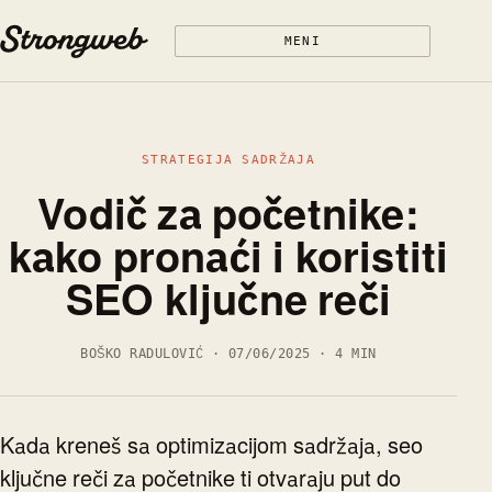
Preskoči na sadržaj
MENI
STRATEGIJA SADRŽAJA
Vodič za početnike:
kako pronaći i koristiti
SEO ključne reči
BOŠKO RADULOVIĆ · 07/06/2025 · 4 MIN
Kada kreneš sa optimizacijom sadržaja, seo
ključne reči za početnike ti otvaraju put do