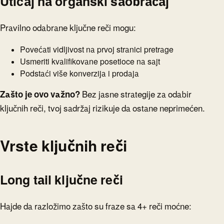
Uticaj na organski saobraćaj
Pravilno odabrane ključne reči mogu:
Povećati vidljivost na prvoj stranici pretrage
Usmeriti kvalifikovane posetioce na sajt
Podstaći više konverzija i prodaja
Zašto je ovo važno?
Bez jasne strategije za odabir
ključnih reči, tvoj sadržaj rizikuje da ostane neprimećen.
Vrste ključnih reči
Long tail ključne reči
Hajde da razložimo zašto su fraze sa 4+ reči moćne: