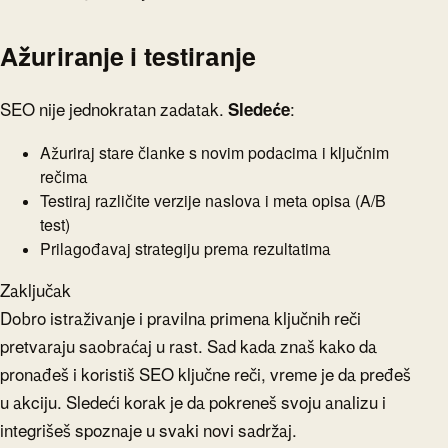
Ažuriranje i testiranje
SEO nije jednokratan zadatak.
Sledeće
:
Ažuriraj stare članke s novim podacima i ključnim
rečima
Testiraj različite verzije naslova i meta opisa (A/B
test)
Prilagođavaj strategiju prema rezultatima
Zaključak
Dobro istraživanje i pravilna primena ključnih reči
pretvaraju saobraćaj u rast. Sad kada znaš kako da
pronađeš i koristiš SEO ključne reči, vreme je da pređeš
u akciju. Sledeći korak je da pokreneš svoju analizu i
integrišeš spoznaje u svaki novi sadržaj.