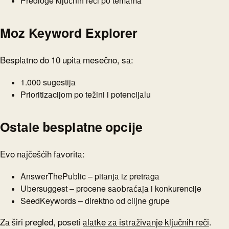
Predloge ključnih reči po temama
Moz Keyword Explorer
Besplatno do 10 upita mesečno, sa:
1.000 sugestija
Prioritizacijom po težini i potencijalu
Ostale besplatne opcije
Evo najčešćih favorita:
AnswerThePublic – pitanja iz pretraga
Ubersuggest – procene saobraćaja i konkurencije
SeedKeywords – direktno od ciljne grupe
Za širi pregled, poseti
alatke za istraživanje ključnih reči
.