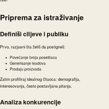
Priprema za istraživanje
Definiši ciljeve i publiku
Prvo, razjasni šta želiš da postigneš:
Povećanje broja posetilaca
Generisanje leadova
Prodaju proizvoda
Zatim profiliraj idealnog čitaoca: demografija,
interesovanja, često postavljana pitanja.
Analiza konkurencije