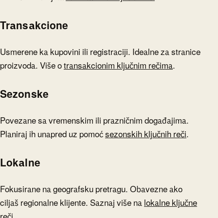
Transakcione
Usmerene ka kupovini ili registraciji. Idealne za stranice
proizvoda. Više o
transakcionim ključnim rečima
.
Sezonske
Povezane sa vremenskim ili prazničnim događajima.
Planiraj ih unapred uz pomoć
sezonskih ključnih reči
.
Lokalne
Fokusirane na geografsku pretragu. Obavezne ako
ciljaš regionalne klijente. Saznaj više na
lokalne ključne
reči
.