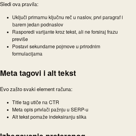
Sledi ova pravila:
Uključi primarnu ključnu reč u naslov, prvi paragraf i
barem jedan podnaslov
Rasporedi varijante kroz tekst, ali ne forsiraj frazu
previše
Postavi sekundarne pojmove u prirodnim
formulacijama
Meta tagovi i alt tekst
Evo zašto svaki element računa:
Title tag utiče na CTR
Meta opis privlači pažnju u SERP-u
Alt tekst pomaže indeksiranju slika