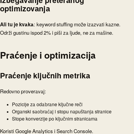
Izbegavanje preteranog
optimizovanja
Ali tu je kvaka
: keyword stuffing može izazvati kazne.
Održi gustinu ispod 2% i piši za ljude, ne za mašine.
Praćenje i optimizacija
Praćenje ključnih metrika
Redovno proveravaj:
Pozicije za odabrane ključne reči
Organski saobraćaj i stopu napuštanja stranice
Stope konverzije po ključnim stranicama
Koristi Google Analytics i Search Console.