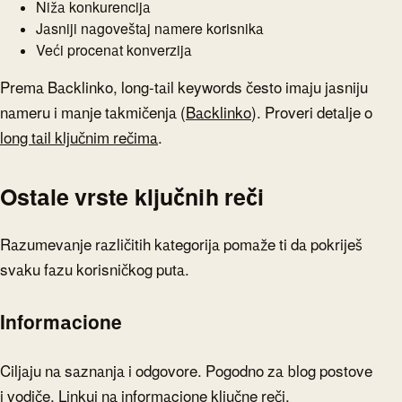
Niža konkurencija
Jasniji nagoveštaj namere korisnika
Veći procenat konverzija
Prema Backlinko, long-tail keywords često imaju jasniju
nameru i manje takmičenja (
Backlinko
). Proveri detalje o
long tail ključnim rečima
.
Ostale vrste ključnih reči
Razumevanje različitih kategorija pomaže ti da pokriješ
svaku fazu korisničkog puta.
Informacione
Ciljaju na saznanja i odgovore. Pogodno za blog postove
i vodiče. Linkuj na
informacione ključne reči
.