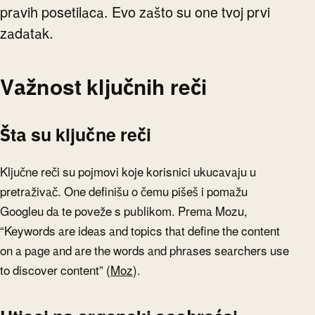
pravih posetilaca. Evo zašto su one tvoj prvi
zadatak.
Važnost ključnih reči
Šta su ključne reči
Ključne reči su pojmovi koje korisnici ukucavaju u
pretraživač. One definišu o čemu pišeš i pomažu
Googleu da te poveže s publikom. Prema Mozu,
“Keywords are ideas and topics that define the content
on a page and are the words and phrases searchers use
to discover content” (
Moz
).