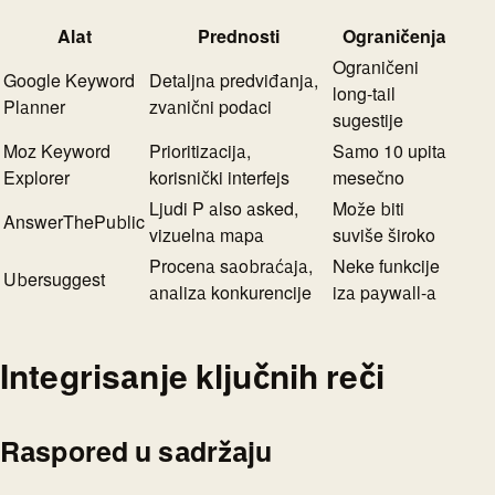
Alat
Prednosti
Ograničenja
Ograničeni
Google Keyword
Detaljna predviđanja,
long-tail
Planner
zvanični podaci
sugestije
Moz Keyword
Prioritizacija,
Samo 10 upita
Explorer
korisnički interfejs
mesečno
Ljudi P also asked,
Može biti
AnswerThePublic
vizuelna mapa
suviše široko
Procena saobraćaja,
Neke funkcije
Ubersuggest
analiza konkurencije
iza paywall-a
Integrisanje ključnih reči
Raspored u sadržaju